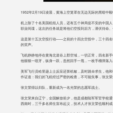
1952年2月19日凌晨，黄海上空笼罩在无边无际的黑暗中
机上除了十名美国机组人员，还有五个神局促不安的中国人
职业间谍，这次的任务就是将他们空投到后方，潜伏待命、
这是第十五次空投行动——之前的十四次空投中，三十四名
的笑声。
飞机静静地停在黄海北道谷上郡空域，一切正常，四名新手
他狠狠一咬牙，纵身一跃，忽然回手一甩，一枚手榴弹落入
美军飞行员哈里逊上士反应还算机敏，及时跳伞求生，他和
作证道：我们的飞机经过严密的检查，不可能失事，张文荣最后
张文荣得以归队，重新成为一名光荣的志愿军战士。
张文荣来自辽宁，全国解放前夕，他是成都陆军军官学校通
西南时，三千多名师生宣布起义，技术人才张文荣也顺利成