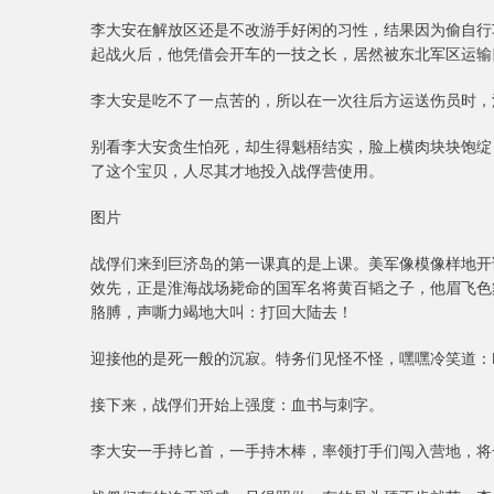
李大安在解放区还是不改游手好闲的习性，结果因为偷自行
起战火后，他凭借会开车的一技之长，居然被东北军区运输
李大安是吃不了一点苦的，所以在一次往后方运送伤员时，
别看李大安贪生怕死，却生得魁梧结实，脸上横肉块块饱绽
了这个宝贝，人尽其才地投入战俘营使用。
图片
战俘们来到巨济岛的第一课真的是上课。美军像模像样地开
效先，正是淮海战场毙命的国军名将黄百韬之子，他眉飞色
胳膊，声嘶力竭地大叫：打回大陆去！
迎接他的是死一般的沉寂。特务们见怪不怪，嘿嘿冷笑道：
接下来，战俘们开始上强度：血书与刺字。
李大安一手持匕首，一手持木棒，率领打手们闯入营地，将