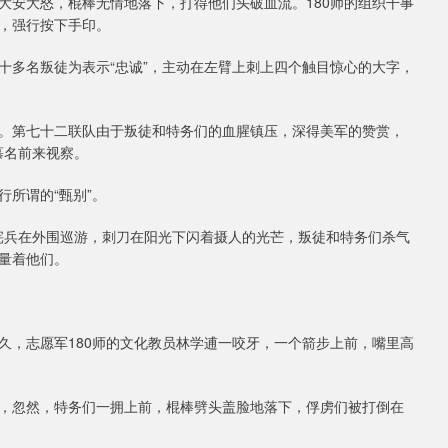
大安大怒，棍棒无情地落下，打得他们头破血流。180师的组织干事
，强行按下手印。
十多名叛徒为表示“忠诚”，主动在左臂上刺上四个触目惊心的大字，
。第七十二联队由于叛徒和特务们的血腥镇压，深得美军的赞赏，
慕名前来视察。
所谓的“甄别”。
国宪兵在外围巡游，刺刀在阳光下闪着摄人的光芒，叛徒和特务们杀气
量着他们。
久，志愿军180师的文化教员林学逋一咬牙，一个箭步上前，嘴里高
，忽然，特务们一拥上前，棍棒劈头盖脸地落下，俘虏们被打倒在