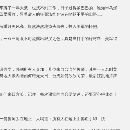
车蹲了一年大狱，也找不到工作，日子过得紧巴巴的，谁知半岛燃
四团吸收，冒着敌人的狂轰滥炸奔波在崎岖不平的山路上。
沉重月黑风高，毅然决然地掉头而去，投入美军的怀抱。
，一双三角眼不时流露出狠戾之色，真是当打手的好材料，美军得
课办学，强制所有人参加，几位来自台湾的教师，其中一人名叫黄
舞地大谈内陆如何暗无天日、台湾如何欣欣向荣，最后狂乱地挥舞
咱们来日方长，记住，每次课堂的内容要复述，还要写心得体会！
一份誓词丢在地上，大喝道：所有人在这上面摁血手印，快！