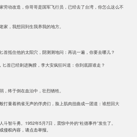
家劳动改造，你哥哥是国军飞行员，已经去了台湾，你怎么这么不
老家，我想回到生我养我的地方。
匕首抵住他的太阳穴，阴测测地问：再说一遍，你要去哪儿？
过，匕首已经刺进胸膛，李大安疯狂叫道：你到底跟谁走？
弱，终于倒在血泊中，壮烈牺牲。
般打量着鸦雀无声的俘虏们，脸上肌肉扭曲成一团道：谁想回大
智斗勇。1952年5月7日，震惊中外的“杜德事件”发生了。
或侵权内容，请点击举报。