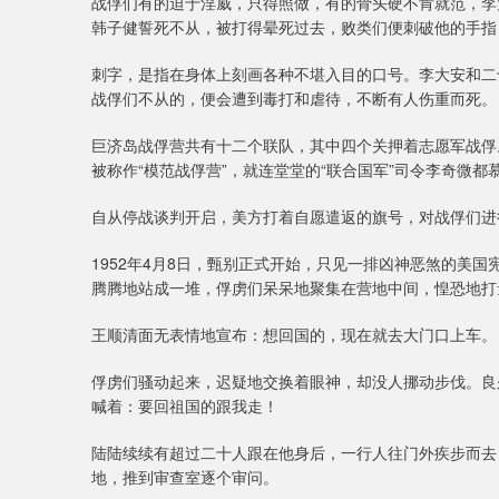
战俘们有的迫于淫威，只得照做，有的骨头硬不肯就范，李
韩子健誓死不从，被打得晕死过去，败类们便刺破他的手指
刺字，是指在身体上刻画各种不堪入目的口号。李大安和二
战俘们不从的，便会遭到毒打和虐待，不断有人伤重而死。
巨济岛战俘营共有十二个联队，其中四个关押着志愿军战俘
被称作“模范战俘营”，就连堂堂的“联合国军”司令李奇微都
自从停战谈判开启，美方打着自愿遣返的旗号，对战俘们进行
1952年4月8日，甄别正式开始，只见一排凶神恶煞的美
腾腾地站成一堆，俘虏们呆呆地聚集在营地中间，惶恐地打
王顺清面无表情地宣布：想回国的，现在就去大门口上车。
俘虏们骚动起来，迟疑地交换着眼神，却没人挪动步伐。良
喊着：要回祖国的跟我走！
陆陆续续有超过二十人跟在他身后，一行人往门外疾步而去
地，推到审查室逐个审问。