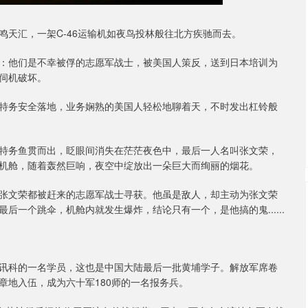
毅鸣天汇，一架C-46运输机如夜鸟投林般往北方疾驰而去。
：他们是不幸被俘的志愿军战士，被美国人策反，送到日本培训为
伺机破坏。
特务安全落地，业务娴熟的美国人轻松地聊着天，不时发出杠铃般
特务鱼贯而出，眨眼间消失在茫茫夜色中，最后一人名叫张文荣，
机舱，随着轰然巨响，夜空中绽放出一朵巨大而绚丽的烟花。
张文荣都被赶来的志愿军战士寻获。他虽是敌人，却主动为张文荣
一个跳伞，机舱内就发生爆炸，结论只有一个，是他搞的鬼......
讯科的一名学员，这也是中国大陆最后一批黄埔学子。解放军席卷
章地入伍，成为六十军180师的一名报务兵。