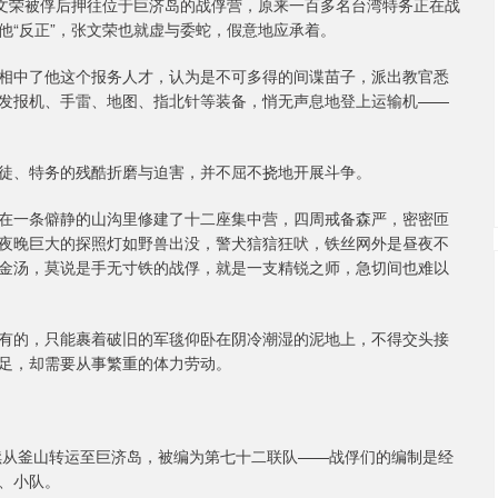
张文荣被俘后押往位于巨济岛的战俘营，原来一百多名台湾特务正在战
他“反正”，张文荣也就虚与委蛇，假意地应承着。
相中了他这个报务人才，认为是不可多得的间谍苗子，派出教官悉
发报机、手雷、地图、指北针等装备，悄无声息地登上运输机——
徒、特务的残酷折磨与迫害，并不屈不挠地开展斗争。
在一条僻静的山沟里修建了十二座集中营，四周戒备森严，密密匝
夜晚巨大的探照灯如野兽出没，警犬狺狺狂吠，铁丝网外是昼夜不
金汤，莫说是手无寸铁的战俘，就是一支精锐之师，急切间也难以
有的，只能裹着破旧的军毯仰卧在阴冷潮湿的泥地上，不得交头接
足，却需要从事繁重的体力劳动。
陆续从釜山转运至巨济岛，被编为第七十二联队——战俘们的编制是经
、小队。