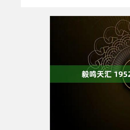
深证成指
14110.12
1.92
0.57%
-34.08
-