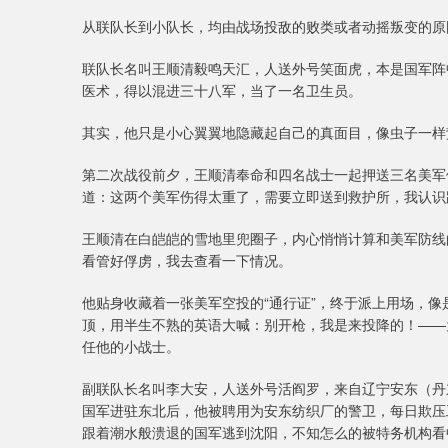
从联队长到小队长，均由战场投敌的败类或者动摇叛变的原
联队长名叫王顺清毅鸣天汇，人送外号笑面虎，本是国军阵
医术，得以混进三十八军，当了一名卫生员。
其实，他只是小心翼翼地隐藏起自己的真面目，像虫子一样
第二次战役前夕，王顺清奉命和四名战士一起押送三名美军
道：这两个美军伤得太重了，需要立即送到救护所，我认识
王顺清在白皑皑的雪地里兜圈子，内心悄悄计算和美军防线
看管好俘虏，我去查看一下情况。
他贴身收藏着一张美军空投的“通行证”，终于派上用场，
顶，用半生不熟的英语大喊：别开枪，我是来投降的！——
任他的小战士。
副联队长名叫李大安，人送外号活阎罗，来自辽宁安东（丹
国军进驻东北后，他被聘用为安东纺织厂的警卫，每日欺压
跟着潮水般溃退的国军逃到沈阳，不知怎么的被特务机构看