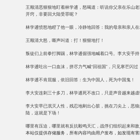
王顺清恶狠狠地盯着林学逋，怒喝道：听说你父亲在乐山老
开窍，非要回大陆受罪呢？
林学逋愤怒地瞪了他一眼，冷静地回答：我的母亲和亲人在
王顺清大怒，嘶声叫道：打！狠狠地打！
叛徒们上前拳打脚踢，林学逋倔强地喊着口号。李大安手持
林学逋吐出一口血沫，拼尽力气喊“回祖国”，只见寒芒闪
林学逋不肯屈服，依旧回答：生为中国人，死为中国鬼！
李大安连刺三十多刀，林学逋死不改口，只是声音越来越虚
李大安早已泯灭人性，残忍地剜出心脏，挑在刀尖上，恶狼
陆，这就是下场！
哪里有压迫，哪里就有反抗毅鸣天汇，战俘们组织起来和敌人斗
本站仅提供存储服务，所有内容均由用户发布，如发现有害