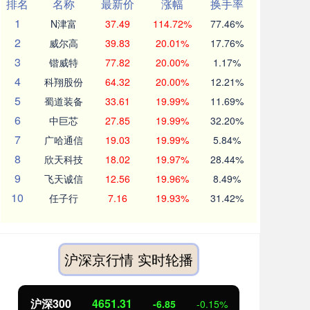
排名
名称
最新价
涨幅
换手率
1
N津富
37.49
114.72%
77.46%
2
威尔高
39.83
20.01%
17.76%
3
锴威特
77.82
20.00%
1.17%
4
科翔股份
64.32
20.00%
12.21%
5
蜀道装备
33.61
19.99%
11.69%
6
中巨芯
27.85
19.99%
32.20%
7
广哈通信
19.03
19.99%
5.84%
8
欣天科技
18.02
19.97%
28.44%
9
飞天诚信
12.56
19.96%
8.49%
10
任子行
7.16
19.93%
31.42%
沪深京行情 实时轮播
北证50
1122.88
创业
3.42
0.30%