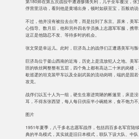
第180师在第五次战役中遭遇惨痛失利，几乎全军覆没，
俘营里活动，看到他是黄埔出身，顿时如获至宝，百般劝说
不过，他并没有被拉去台湾，而是拉到了东京。原来，美军
心指导。数月后，他和另外四名学员换上志愿军军服，携带
这正是他隐忍不发、等待多时的机会。
张文荣是幸运儿。此时，巨济岛上的战俘们正遭遇美军与叛
巨济岛位于釜山西南的近海，历史上是流放犯人之地。美军
匝的铁丝网整整有五层，四个角上都有高达二十米的岗楼，
歇巡逻的坦克装甲车以及全副武装的流动岗哨，端的是固若
攻克。
战俘们以五十人为一组，硬生生塞进简陋的帐篷里，床是没
耳，不得东张西望，每人每日供应半小碗糙米，食不饱力不
图片
1951年夏季，八千多名志愿军战俘，包括四百多名军官
典的半岛模式，其实就是旧日本模式，联队下设大队、中队