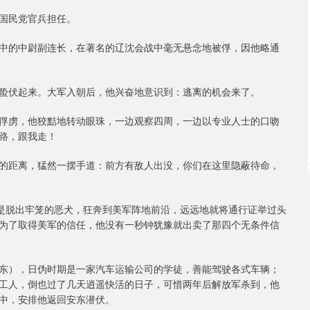
国民党官兵担任。
中的中尉副连长，在著名的辽沈会战中毫无悬念地被俘，因他略通
蛰伏起来。大军入朝后，他兴奋地意识到：逃离的机会来了。
俘虏，他狡黠地转动眼珠，一边观察四周，一边以专业人士的口吻
路，跟我走！
的距离，猛然一摆手道：前方有敌人出没，你们在这里隐蔽待命，
像是脱出牢笼的恶犬，狂奔到美军阵地前沿，远远地就将通行证举过头
为了取得美军的信任，他没有一秒钟犹豫就出卖了那四个无条件信
东），日伪时期是一家汽车运输公司的学徒，善能驾驶各式车辆；
工人，倒也过了几天逍遥快活的日子，可惜两年后解放军杀到，他
中，安排他返回安东潜伏。