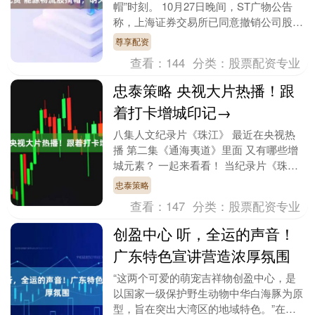
帽”时刻。 10月27日晚间，ST广物公告
称，上海证券交易所已同意撤销公司股票
其他风险警示，公司股票将于2025年....
尊享配资
查看：
144
分类：
股票配资专业
忠泰策略 央视大片热播！跟
着打卡增城印记→
八集人文纪录片《珠江》 最近在央视热
播 第二集《通海夷道》里面 又有哪些增
城元素？ 一起来看看！ 当纪录片《珠
江》第二集《通海夷道》的画卷展开，我
忠泰策略
们跟随镜头穿越....
查看：
147
分类：
股票配资专业
创盈中心 听，全运的声音！
广东特色宣讲营造浓厚氛围
“这两个可爱的萌宠吉祥物创盈中心，是
以国家一级保护野生动物中华白海豚为原
型，旨在突出大湾区的地域特色。”在日