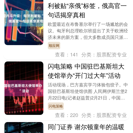
利被贴“亲俄”标签，俄高官一
句话揭穿真相
欧盟最近在布鲁塞尔举行了一场尴尬的会
议。匈牙利总理欧尔班提出了关于欧洲经
济未来的新方案，但大多数成员国只派了
低级别的官员来参加。这不仅是对欧尔班
顺应网
的不尊重，更像是....
查看：
141
分类：
股票配资专业
闪电策略 中国驻巴基斯坦大
使馆举办“开门过大年”活动
活动现场，巴方嘉宾学习体验包饺子。中
国驻巴基斯坦使馆供图 人民网伊斯兰堡2
月22日电(记者赵益普)2月21日，中国驻
巴基斯坦大使馆举办“开门过大年·中巴携
闪电策略
手行”....
查看：
220
分类：
股票配资专业
同门证券 谢尔顿童年的温暖