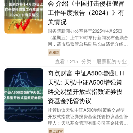
会 介绍《中国打击侵权假冒
工作年度报告（2024）》有
关情况
国务院新闻办公室将于2025年4月25日
（星期五）上午10时举行新闻发布会鼎合
网，请市场监管总局副局长白清元介绍
《中国打击侵权假冒工作年度报告
鼎和网
（2024）》有关....
查看：
215
分类：
股票配资专业
奇点财富 中证A500增强ETF
天弘: 天弘中证A500增强策
略交易型开放式指数证券投
资基金托管协议
托管协议天弘中证A500增强策略交易型
开放式指数证券投资基金托管协议基金管
理人：天弘基金管理有限公司基金托管
人：中信建投证券股份有限公司托管协议
奇点财富