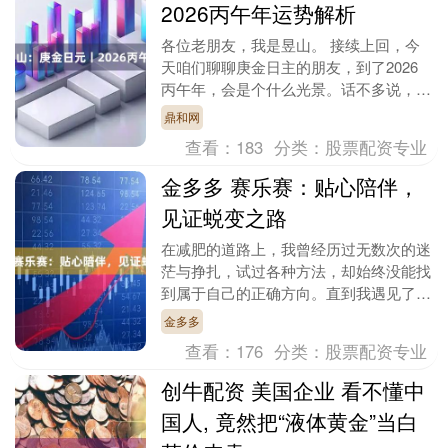
2026丙午年运势解析
各位老朋友，我是昱山。 接续上回，今
天咱们聊聊庚金日主的朋友，到了2026
丙午年，会是个什么光景。话不多说，咱
们直接讲重点。 明年这个丙午，对庚金
鼎和网
来说，就像夏天....
查看：
183
分类：
股票配资专业
金多多 赛乐赛：贴心陪伴，
见证蜕变之路
在减肥的道路上，我曾经历过无数次的迷
茫与挣扎，试过各种方法，却始终没能找
到属于自己的正确方向。直到我遇见了赛
乐赛，这个充满温度与专业的减肥品牌，
金多多
用贴心的陪伴和科....
查看：
176
分类：
股票配资专业
创牛配资 美国企业 看不懂中
国人, 竟然把“液体黄金”当白