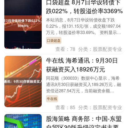
口袋超盘 8月7日华设转债下
跌022%，转股溢价率3369%
本站消息，8月7日华设转债收盘下跌
0.22%，报131.15元/张，成交额1897.04
万元，转股溢价率33.69%。 资料显示，
华设转债信用级别为“AA”，债....
口袋超盘
查看：
78
分类：
股票配资专业
牛在线 海希通讯：9月30日
获融资买入18926万元
同花顺（300033）数据中心显示，海希
通讯9月30日获融资买入189.26万元，融
资偿还287.54万元，当前融资余额
7427.68万元，占流通市值的2.99....
牛在线
查看：
85
分类：
股票配资专业
股海策略 商务部：中国-东盟
自贸区30版升级议定书主要