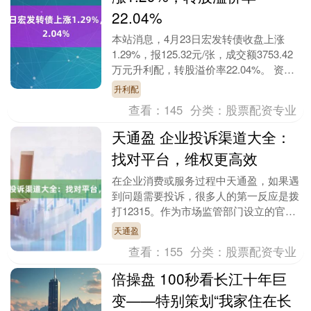
22.04%
本站消息，4月23日宏发转债收盘上涨
1.29%，报125.32元/张，成交额3753.42
万元升利配，转股溢价率22.04%。 资料
显示，宏发转债信用级别为“A....
升利配
查看：
145
分类：
股票配资专业
天通盈 企业投诉渠道大全：
找对平台，维权更高效
在企业消费或服务过程中天通盈，如果遇
到问题需要投诉，很多人的第一反应是拨
打12315。作为市场监管部门设立的官方
热线，12315确实是一个权威、正规的投
天通盈
诉渠道，....
查看：
155
分类：
股票配资专业
倍操盘 100秒看长江十年巨
变——特别策划“我家住在长