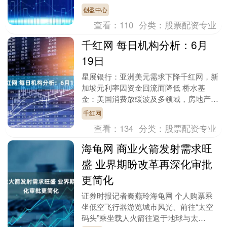
前广东举办的“奋斗的足迹”主题宣讲报告
创盈中心
会上，广州美术....
查看：
110
分类：
股票配资专业
千红网 每日机构分析：6月
19日
星展银行：亚洲美元需求下降千红网，新
加坡元利率因资金回流而降低 桥水基
金：美国消费放缓波及多领域，房地产等
行业面临压力 SEB Research：欧洲央行
千红网
计划7....
查看：
134
分类：
股票配资专业
海龟网 商业火箭发射需求旺
盛 业界期盼改革再深化审批
更简化
证券时报记者秦燕玲海龟网 个人购票乘
坐低空飞行器游览城市风光、前往“太空
码头”乘坐载人火箭往返于地球与太