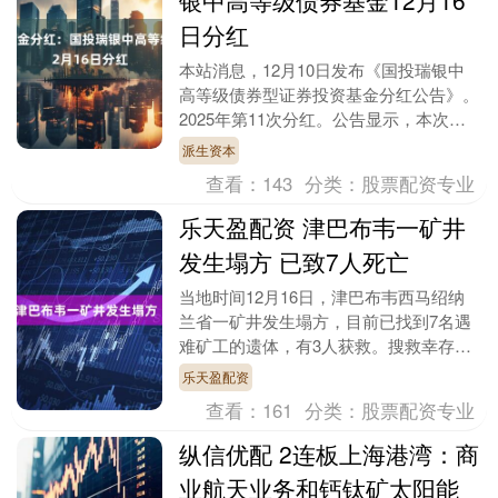
日分红
本站消息，12月10日发布《国投瑞银中
高等级债券型证券投资基金分红公告》。
2025年第11次分红。公告显示，本次分
红的收益分配基准日为11月11日，详细
派生资本
分红方案....
查看：
143
分类：
股票配资专业
乐天盈配资 津巴布韦一矿井
发生塌方 已致7人死亡
当地时间12月16日，津巴布韦西马绍纳
兰省一矿井发生塌方，目前已找到7名遇
难矿工的遗体，有3人获救。搜救幸存者
的行动尚在进行中。 津巴布韦矿业和矿
乐天盈配资
业发展部的一位....
查看：
161
分类：
股票配资专业
纵信优配 2连板上海港湾：商
业航天业务和钙钛矿太阳能