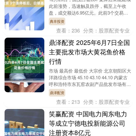
此前涨势，迅速触及跌停，截至上午收
盘，成交额达6.95亿元。此前3个交易
日，该基金连拉3个涨停板。12月以来，
典丰投资
国投白银....
查看：
236
分类：
股票配资专业
鼎泽配资 2025年6月7日全国
主要批发市场大黄花鱼价格
行情
市场 最高价 最低价 大宗价 北京朝阳区大
洋路综合市场 45.10 43.10 44.10 内蒙古
呼和浩特市东瓦窑农副产品批发市场有限
责任公司 44.00 40....
鼎泽配资
查看：
213
分类：
股票配资专业
笑赢配资 中国电力闽东电力
等成立宁德电投新能源公司
注册资本8亿元