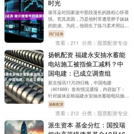
时光
谢耳朵对回家途中那段漫长的路程心怀畏
惧。究其原因，乃是他时常遭受胖子妹妹
的欺凌。为此，他萌生了练习柔术用以防
身的念头。更为滑稽的是，他晨起之后，
同门证券
全身裹满了泡泡条....
查看：
211
分类：
股票配资专业
扬帆配资 福建永安抽水蓄能
电站施工被指偷工减料？中
国电建：已成立调查组
新京报讯11月29日晚，中国电建
（601669）发布情况通报，内容如下：
针对媒体反映福建永安抽水蓄能电站施工
过程中存在的质量等问题，中国电建高度
扬帆配资
重视，已成立调....
查看：
212
分类：
股票配资专业
派生资本 基金分红：国投瑞
银中高等级债券基金12月16