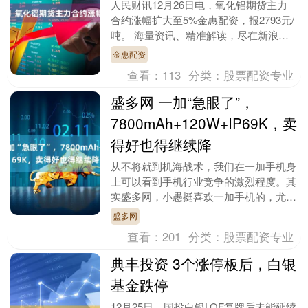
人民财讯12月26日电，氧化铝期货主力
合约涨幅扩大至5%金惠配资，报2793元/
吨。 海量资讯、精准解读，尽在新浪财
经APP....
金惠配资
查看：
113
分类：
股票配资专业
盛多网 一加“急眼了”，
7800mAh+120W+IP69K，卖
得好也得继续降
从不将就到机海战术，我们在一加手机身
上可以看到手机行业竞争的激烈程度。其
实盛多网，小愚挺喜欢一加手机的，尤其
它之前凭借着不将就的态度为我们带来了
盛多网
不少产品力和设计....
查看：
201
分类：
股票配资专业
典丰投资 3个涨停板后，白银
基金跌停
12月25日，国投白银LOF复牌后未能延续