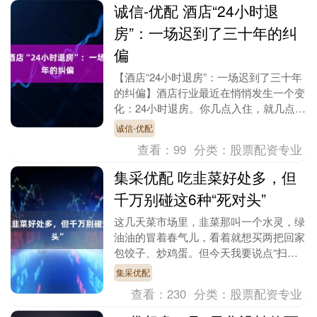
诚信-优配 酒店“24小时退
房”：一场迟到了三十年的纠
偏
【酒店“24小时退房”：一场迟到了三十年
的纠偏】酒店行业最近在悄悄发生一个变
化：24小时退房。你几点入住，就几点退
房——下午4点入住的，第二天下午4点
诚信-优配
走；凌晨1....
查看：
99
分类：
股票配资专业
集采优配 吃韭菜好处多，但
千万别碰这6种“死对头”
这几天菜市场里，韭菜那叫一个水灵，绿
油油的冒着春气儿，看着就想买两把回家
包饺子、炒鸡蛋。但今天我要说点“扫
兴”的大实话。韭菜这东西，吃对了是“起
集采优配
阳草”，吃不对那....
查看：
230
分类：
股票配资专业