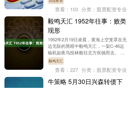
启运配资
笔交....
查看：
103
分类：
股票配资专业
毅鸣天汇 1952年往事：败类
现形
1952年2月19日凌晨，黄海上空笼罩在无
边无际的黑暗中毅鸣天汇，一架C-46运
输机如夜鸟投林般往北方疾驰而去。 机
上除了十名美国机组人员，还有五个神局
毅鸣天汇
促不安的....
查看：
227
分类：
股票配资专业
牛策略 5月30日兴森转债下
跌1.27%，转股溢价率
30.13%
本站消息，5月30日兴森转债收盘下跌
1.27%，报112元/张牛策略，成交额
2142.47万元，转股溢价率30.13%。 资料
显示，兴森转债信用级别为“AA”，....
牛策略