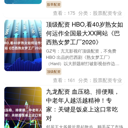
低），台积电涨0.53%，拼多多涨
股莘配资
0.24%，网....
查看：
175
分类：
股票配资专业
顶级配资 HBO,看40岁熟女如
何运作全国最大XX网站《巴
西熟女梦工厂2020》
GZ号：亢亢影视吖顶级配资，不免费
HBO 出品的巴西剧《熟女梦工厂》
（Hard）以大胆题材打破影视创作边
界，将镜头对准被社会禁忌的情色产业，
顶级配资
却并非单纯追求感官....
查看：
161
分类：
股票配资专业
九龙配资 血压稳、排便顺，
中老年人越活越精神！专
家：关键是饭桌上这口常吃
对
邻居王大爷最近早起散步，顺手买了市场