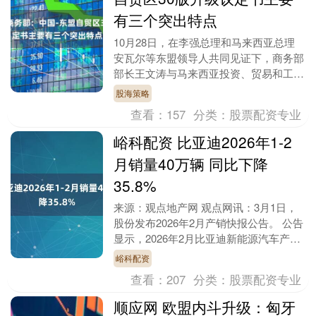
有三个突出特点
10月28日，在李强总理和马来西亚总理
安瓦尔等东盟领导人共同见证下，商务部
部长王文涛与马来西亚投资、贸易和工业
部部长扎夫鲁分别代表中方和东盟方，在
股海策略
马来西亚吉隆坡....
查看：
157
分类：
股票配资专业
峪科配资 比亚迪2026年1-2
月销量40万辆 同比下降
35.8%
来源：观点地产网 观点网讯：3月1日，
股份发布2026年2月产销快报公告。 公告
显示，2026年2月比亚迪新能源汽车产量
175280辆，去年同期为334,124....
峪科配资
查看：
207
分类：
股票配资专业
顺应网 欧盟内斗升级：匈牙