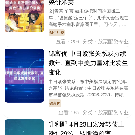
菜价来卖
文|青茶 前言 如果你把时间往回拨二十
年，“玻尿酸”这三个字，几乎只会出现在
高端手术室和富豪圈子里。 可今天，情
况彻底变了。你走进超市，十几块钱的洗
创牛配资
发水、几块钱....
查看：
209
分类：
股票配资专业
锦富优 中日紧张关系或持续
数年, 直到中美力量对比发生
变化
中日紧张关系：被中美棋局锁定的“七年
之寒”？ 结论前置：中日紧张关系将在高
市早苗强势执政期（2026-2030）持续高
位运行，真正的缓和窗口极可能出现在
锦富优
2030....
查看：
85
分类：
股票配资专业
升利配 4月23日宏发转债上
涨1.29%，转股溢价率