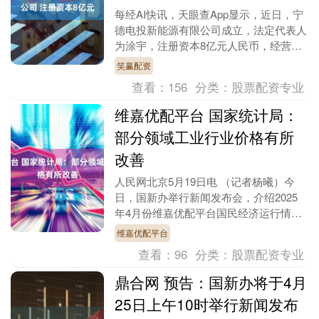
每经AI快讯，天眼查App显示，近日，宁
德电投新能源有限公司成立，法定代表人
为涂宇，注册资本8亿元人民币，经营范
围包括以自有资金从事投资活动、风力发
笑赢配资
电技术服务、....
查看：
156
分类：
股票配资专业
维嘉优配平台 国家统计局：
部分领域工业行业价格有所
改善
人民网北京5月19日电 （记者杨曦）今
日，国新办举行新闻发布会，介绍2025
年4月份维嘉优配平台国民经济运行情
况。国家统计局新闻发言人、国民经济综
维嘉优配平台
合统计司司长付....
查看：
96
分类：
股票配资专业
鼎合网 预告：国新办将于4月
25日上午10时举行新闻发布