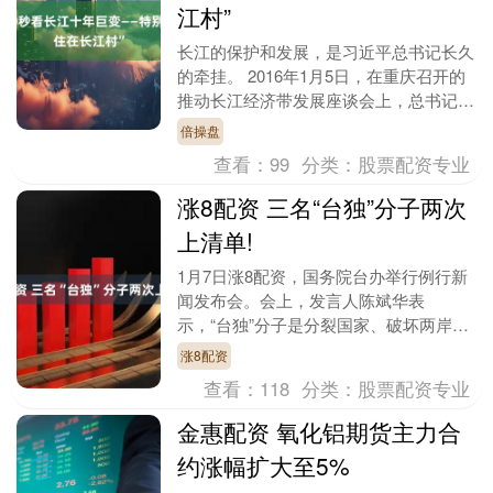
江村”
长江的保护和发展，是习近平总书记长久
的牵挂。 2016年1月5日，在重庆召开的
推动长江经济带发展座谈会上，总书记明
确提出倍操盘，“当前和今后相当长一个
倍操盘
时期，要把....
查看：
99
分类：
股票配资专业
涨8配资 三名“台独”分子两次
上清单!
1月7日涨8配资，国务院台办举行例行新
闻发布会。会上，发言人陈斌华表
示，“台独”分子是分裂国家、破坏两岸关
系的违法犯罪分子，也是谋“独”引战、损
涨8配资
害同胞利益福祉的....
查看：
118
分类：
股票配资专业
金惠配资 ​氧化铝期货主力合
约涨幅扩大至5%