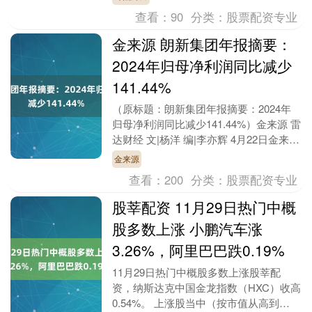
托管协议鉴于天弘....
查看：
90
分类：
股票配资专业
金来源 朗新集团年报摘要：
2024年归母净利润同比减少
141.44%
（原标题：朗新集团年报摘要：2024年
归母净利润同比减少141.44%）金来源 雷
达财经 文|杨洋 编|李亦辉 4月22日金来
源，朗新集团(300682)发布2....
金来源
查看：
200
分类：
股票配资专业
股莘配资 11月29日热门中概
股多数上涨 小鹏汽车涨
3.26%，阿里巴巴跌0.19%
11月29日热门中概股多数上涨股莘配
资，纳斯达克中国金龙指数（HXC）收高
0.54%。 上涨股当中（按市值从高到