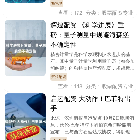
空……科幻片中的场景正一步步走向现
海龟网
实。近年来，国家发展改....
查看：
172
分类：
股票配资专业
辉煌配资 《科学进展》重
磅：量子测量中规避海森堡
不确定性
精密计量学是科学发现和技术进步的基
石。其中量子计量学利用量子态（如叠加
和纠缠）的独特属性辉煌配资，超越标准
量子极限（SQL）——这是仅使用经典资
辉煌配资
源的传感器的精度....
查看：
148
分类：
股票配资专业
启运配资 大动作！巴菲特出
手
来源：深圳商报启运配资 10月2日晚间消
息，沃伦·巴菲特旗下的伯克希尔哈撒韦
宣布，已与西方石油达成协议，将以现金
97亿美元收购其石化业务OxyChem。 这