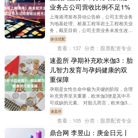
业务占公司营收比例不足1%
上海港湾发布异动公告称，公司主营业务
为地基处理、桩基工程等岩土工程相关业
务，截至目前，公司主营业务未发生改
变。根据经审计的2024年公司财务数据
纵信优配
显示，商业航天业....
查看：
137
分类：
股票配资专业
速盈所 孕期补充欧米伽3：胎
儿智力发育与孕妈健康的双
重保障
孕期是女性生命中极为关键的阶段，合理
补充营养至关重要，欧米伽3便是其中不
可或缺的元素。 对胎儿而言，欧米伽3是
大脑和视网膜发育的“基石”。它参与神经
速盈所
细胞的形成与....
查看：
105
分类：
股票配资专业
鼎合网 李昱山：庚金日元丨