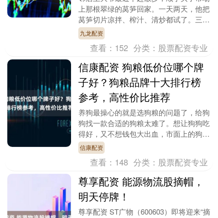
上那根翠绿的莴笋回家。一天两天，他把
莴笋切片凉拌、榨汁、清炒都试了。三个
月后，来串门的老友惊讶地说：“你气色
九龙配资
不错九龙配资，胃....
查看：
152
分类：
股票配资专业
信康配资 狗粮低价位哪个牌
子好？狗粮品牌十大排行榜
参考，高性价比推荐
养狗最操心的就是选狗粮的问题了，给狗
狗找一款合适的狗粮太难了。想让狗狗吃
得好，又不想钱包大出血，市面上的狗粮
品牌像渴望、爱肯拿、领先这些都很火信
信康配资
康配资，但想找一....
查看：
148
分类：
股票配资专业
尊享配资 能源物流股摘帽，
明天停牌！
尊享配资 ST广物（600603）即将迎来“摘