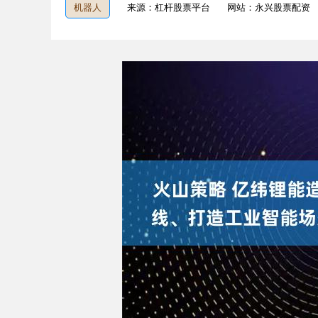
机器人
来源：杠杆股票平台
网站：永兴股票配资
深证成指
14311.01
9.68
1.02%
200.89
1