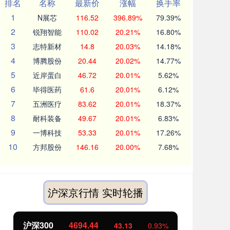
排名
名称
最新价
涨幅
换手率
1
N展芯
116.52
396.89%
79.39%
2
锐翔智能
110.02
20.21%
16.80%
3
志特新材
14.8
20.03%
14.18%
4
博腾股份
20.44
20.02%
14.77%
5
近岸蛋白
46.72
20.01%
5.62%
6
毕得医药
61.6
20.01%
6.12%
7
五洲医疗
83.62
20.01%
18.37%
8
耐科装备
49.67
20.01%
6.83%
9
一博科技
53.33
20.01%
17.26%
10
方邦股份
146.16
20.00%
7.68%
沪深京行情 实时轮播
北证50
1134.24
创
11.37
1.01%