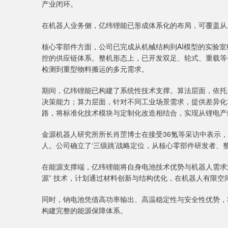
产业闭环。
在机器人业务侧，亿纬锂能已形成体系化的布局，可覆盖从
核心零部件方面，公司已完成从机械结构到AI模型的实验
控的供应链体系。整机形态上，已开发双足、轮式、重载等
检测到重型物料搬运的多元需求。
期间，亿纬锂能已构建了系统性技术支撑。算法层面，依托
决策能力；算力层面，针对不同工业场景需求，提供差异化
路，将标准化技术模块与定制化改造相结合，实现从锂电产
金源机器人研究所所长肖罡博士在接受36氪等采访中表示
人。公司确立了‘三级跳’战略定位，从核心零部件研发者、整
在能源支撑端，亿纬锂能将自身电池技术优势与机器人需求
源” 技术，计划通过材料创新与结构优化，在机器人有限空
同时，钠电池凭借高功率输出、高温稳定性与安全性优势，
构建完整的能源保障体系。