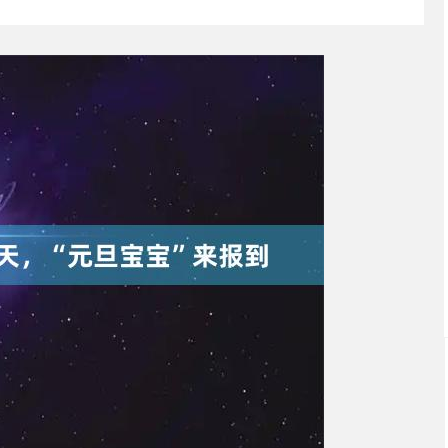
沪深300
4694.44
.42%
43.13
0.93%