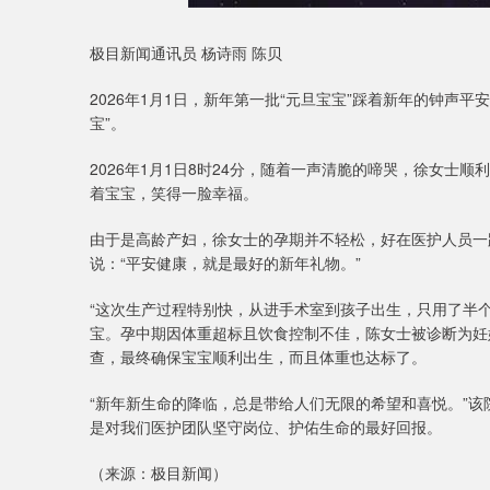
极目新闻通讯员 杨诗雨 陈贝
2026年1月1日，新年第一批“元旦宝宝”踩着新年的钟声
宝”。
2026年1月1日8时24分，随着一声清脆的啼哭，徐女士顺
着宝宝，笑得一脸幸福。
由于是高龄产妇，徐女士的孕期并不轻松，好在医护人员一
说：“平安健康，就是最好的新年礼物。”
“这次生产过程特别快，从进手术室到孩子出生，只用了半个小
宝。孕中期因体重超标且饮食控制不佳，陈女士被诊断为妊
查，最终确保宝宝顺利出生，而且体重也达标了。
“新年新生命的降临，总是带给人们无限的希望和喜悦。”该
是对我们医护团队坚守岗位、护佑生命的最好回报。
（来源：极目新闻）