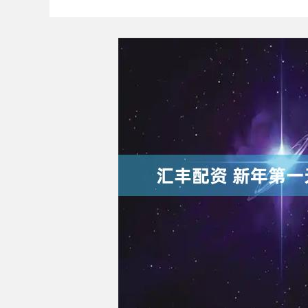
深证成指
14311.01
9.68
1.02%
200.89
1