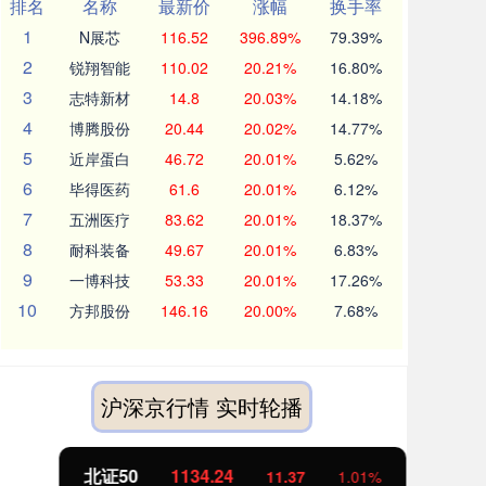
排名
名称
最新价
涨幅
换手率
1
N展芯
116.52
396.89%
79.39%
2
锐翔智能
110.02
20.21%
16.80%
3
志特新材
14.8
20.03%
14.18%
4
博腾股份
20.44
20.02%
14.77%
5
近岸蛋白
46.72
20.01%
5.62%
6
毕得医药
61.6
20.01%
6.12%
7
五洲医疗
83.62
20.01%
18.37%
8
耐科装备
49.67
20.01%
6.83%
9
一博科技
53.33
20.01%
17.26%
10
方邦股份
146.16
20.00%
7.68%
沪深京行情 实时轮播
北证50
1134.24
创
11.37
1.01%