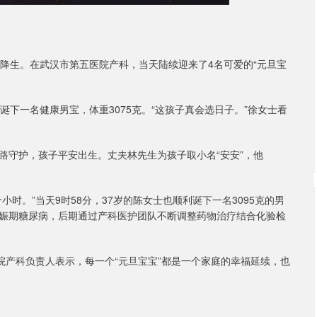
平安降生。在武汉市第五医院产科，当天陆续迎来了4名可爱的“元旦宝
利诞下一名健康男宝，体重3075克。“这孩子真会选日子。”徐女士看
路守护，孩子平安出生。丈夫林先生为孩子取小名“安安”，他
时。”当天9时58分，37岁的陈女士也顺利诞下一名3095克的男
娠期糖尿病，后期通过产科医护团队不断调整药物治疗结合化验检
院产科负责人表示，每一个“元旦宝宝”都是一个家庭的幸福延续，也