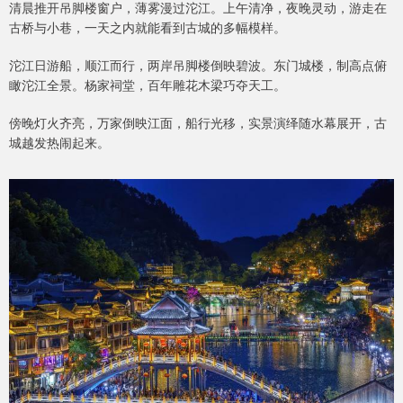
清晨推开吊脚楼窗户，薄雾漫过沱江。上午清净，夜晚灵动，游走在
古桥与小巷，一天之内就能看到古城的多幅模样。
沱江日游船，顺江而行，两岸吊脚楼倒映碧波。东门城楼，制高点俯
瞰沱江全景。杨家祠堂，百年雕花木梁巧夺天工。
傍晚灯火齐亮，万家倒映江面，船行光移，实景演绎随水幕展开，古
城越发热闹起来。