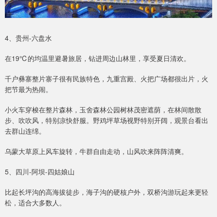
4、贵州-六盘水
在19℃的均温里避暑旅居，钻进周边山林里，享受夏日清欢。
千户彝寨整片寨子很有民族特色，九重宫殿、火把广场都很出片，火
把节最为热闹。
小火车穿梭在整片森林，玉舍森林公园树林茂密遮荫，在林间散散
步、吹吹风，特别凉快舒服。野鸡坪草场视野特别开阔，观景台看出
去群山连绵。
乌蒙大草原上风车旋转，牛群自由走动，山风吹来阵阵清爽。
5、四川-阿坝-四姑娘山
比起长坪沟的高海拔徒步，海子沟的硬核户外，双桥沟游玩起来更轻
松，适合大多数人。