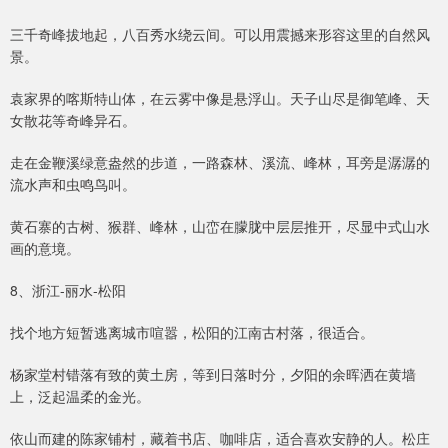
三千奇峰拔地起，八百秀水绕云间。可以用震撼来形容这里的自然风
景。
袁家界的喀斯特山体，在云雾中像是悬浮山。天子山尽是御笔峰、天
女散花等奇峰异石。
走在金鞭溪绿意盎然的步道，一路森林、溪流、峰林，耳旁是潺潺的
流水声和虫鸣鸟叫。
黄石寨的古树、猴群、峰林，山峦在朦胧中层层推开，尽显中式山水
画的意境。
8、浙江-丽水-松阳
找个地方短暂逃离城市喧嚣，松阳的江南古村落，很适合。
杨家堂村错落有致的黄土房，等到日落时分，夕阳的余晖洒在黄墙
上，泛起温柔的金光。
依山而建的陈家铺村，藏着书店、咖啡店，适合喜欢安静的人。松庄