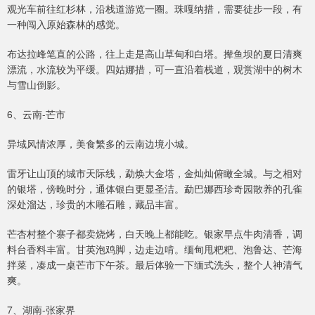
观光车前往红杉林，沿栈道游览一圈。珠嘎纳措，需要徒步一段，有
一种闯入原始森林的感觉。
布达拉峰笔直的公路，往上走是高山草甸和白塔。撵鱼坝的夏日清爽
漂流，水流较为平缓。四姑娜措，可一直沿着栈道，观赏湖中的树木
与雪山倒影。
6、云南-芒市
异域风情浓厚，美食繁多的云南边境小城。
雷牙让山顶的城市天际线，勐焕大金塔，金灿灿俯瞰全城。与之相对
的银塔，傍晚时分，通体银白更显圣洁。勐巴娜西珍奇园散养的孔雀
深处溜达，珍贵的木雕石雕，藏品丰富。
芒杏村整个寨子都卖烧烤，白天晚上都能吃。银家早点牛肉清香，调
料台香料丰富。甘英泡鸡脚，边走边啃。缅甸甩粑粑、泡鲁达、芒海
拌菜，凑成一桌芒市下午茶。最后体验一下缅式洗头，整个人神清气
爽。
7、湖南-张家界