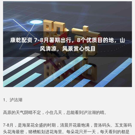
1、泸沽湖
高原的天气阴晴不定，小住几天，总能看到泸沽湖的晴。
7-8月，是海菜花全盛的时期，清晨开花最饱满，普洛码头、五支落码
头花海最密，猪槽船划进花海里。每朵花只开一天，每天看到的都是