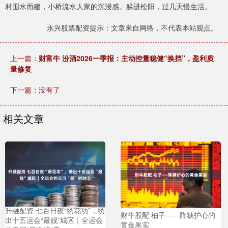
村围水而建，小桥流水人家的沉浸感。躲进松阳，过几天慢生活。
永兴股票配资提示：文章来自网络，不代表本站观点。
上一篇：
财富牛 汾酒2026一季报：主动控量稳健“换挡”，盈利质
量修复
下一篇：没有了
相关文章
升融配资 七百日夜“绣花功”，绣
财牛股配 柚子——降糖护心的
出十五运会“最靓”城区｜全运会
黄金果实