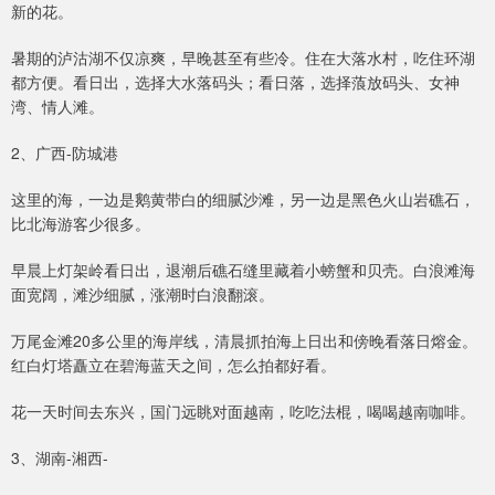
新的花。
暑期的泸沽湖不仅凉爽，早晚甚至有些冷。住在大落水村，吃住环湖
都方便。看日出，选择大水落码头；看日落，选择蒗放码头、女神
湾、情人滩。
2、广西-防城港
这里的海，一边是鹅黄带白的细腻沙滩，另一边是黑色火山岩礁石，
比北海游客少很多。
早晨上灯架岭看日出，退潮后礁石缝里藏着小螃蟹和贝壳。白浪滩海
面宽阔，滩沙细腻，涨潮时白浪翻滚。
万尾金滩20多公里的海岸线，清晨抓拍海上日出和傍晚看落日熔金。
红白灯塔矗立在碧海蓝天之间，怎么拍都好看。
花一天时间去东兴，国门远眺对面越南，吃吃法棍，喝喝越南咖啡。
3、湖南-湘西-