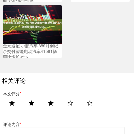
的天河“最”时刻③
金元速配 小鹏汽车-W9月创记
录交付智能电动汽车41581辆
同比增长95%
相关评论
本文评分
*
评论内容
*