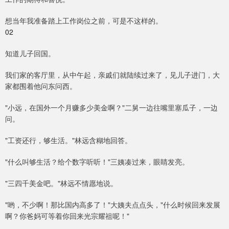
想当年我准备踏上工作岗位之前，可是不这样的。
02
知道儿子回国。
我们家的客厅里，从中午起，亲戚们就陆续过来了，见儿子进门，大
家都围着他问东问西。
"小远，在国外一个月赚多少美金啊？"二舅一边往嘴里塞瓜子，一边
问。
"工资还行，够生活。"林远含糊地回答。
"什么叫够生活？给个数字听听！"三姨凑过来，眼睛发亮。
"三四千美金吧。"林远不情愿地说。
"哟，不少啊！那比国内高多了！"大姨夫点点头，"什么时候回来发展
啊？你爸妈可等着你回来光宗耀祖呢！"