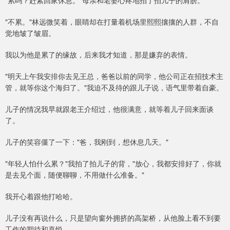
"累吗？赶紧回家休息。"母亲和老婆心疼地拍了拍儿子的肩膀。
"不累。"林远微笑着，眼睛却在打量着机场里熙熙攘攘的人群，不自
觉地皱了皱眉。
我以为他是累了的缘故，后来我才知道，那是嫌弃的表情。
"明天上午我安排你去见王总，爸爸以前的同学，他公司正在招技术主
管，就等你这个海归了。"我迫不及待的跟儿子说，语气里带着自豪。
儿子的情况我早就跟老王介绍过，他很满意，就等着儿子回来面谈
了。
儿子的笑容僵了一下："爸，我刚到，想休息几天。"
"年轻人怕什么累？"我拍了拍儿子的背，"放心，我都安排好了，你就
是去见个面，随便聊聊，不用做什么准备。"
我开心着跟他打哈哈。
儿子没有再说什么，只是望向窗外拥挤的高架桥，从他脸上看不到要
工作的期待和喜悦。