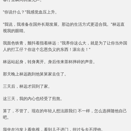
"你说什么？"我感觉血压上升。
"我说，我准备在国外长期发展。那边的生活方式更适合我。"林远直
视我的眼睛。
我面色铁青，颤抖着指着林远："我养你这么大，就是为了让你当外国
人的打工仔？你这个忘恩负义的东西！滚出去！"
林远站起身，转身离开。身后传来茶杯摔碎的声音。
那天晚上林远跑到他舅舅家去住了。
三天后，林远才回到了家。
这三天，我的内心也经受了煎熬。
算了，不管了。现在的年轻人想法跟我们 不一样，怎么选择随他自己
吧。
我坐在沙发上看电视，看到儿子进门，扭过头去不理他。