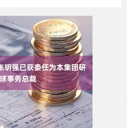
深证成指
14311.01
02%
200.89
1.42%