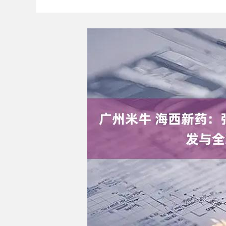
上证指数
3940.04
4.40
2.13%
39.68
1.