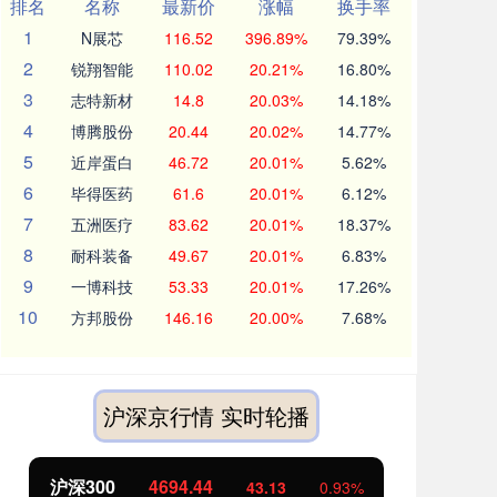
排名
名称
最新价
涨幅
换手率
1
N展芯
116.52
396.89%
79.39%
2
锐翔智能
110.02
20.21%
16.80%
3
志特新材
14.8
20.03%
14.18%
4
博腾股份
20.44
20.02%
14.77%
5
近岸蛋白
46.72
20.01%
5.62%
6
毕得医药
61.6
20.01%
6.12%
7
五洲医疗
83.62
20.01%
18.37%
8
耐科装备
49.67
20.01%
6.83%
9
一博科技
53.33
20.01%
17.26%
10
方邦股份
146.16
20.00%
7.68%
沪深京行情 实时轮播
沪深300
4694.44
北
43.13
0.93%