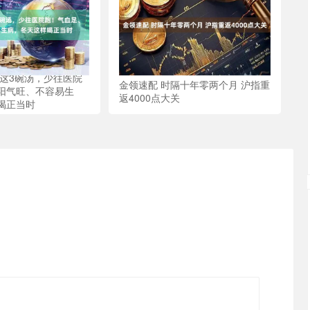
对这3碗汤，少往医院
金领速配 时隔十年零两个月 沪指重
阳气旺、不容易生
返4000点大关
喝正当时