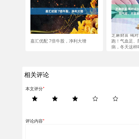
芝麻财富 喝
嘉汇优配 7倍牛股，净利大增
跑！气血足、
病，冬天这样
相关评论
本文评分
*
评论内容
*