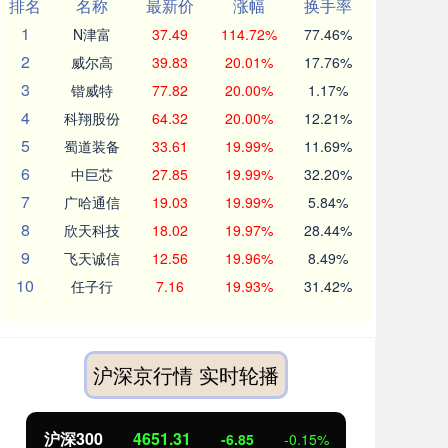
排名
名称
最新价
涨幅
换手率
1
N津富
37.49
114.72%
77.46%
2
威尔高
39.83
20.01%
17.76%
3
锴威特
77.82
20.00%
1.17%
4
科翔股份
64.32
20.00%
12.21%
5
蜀道装备
33.61
19.99%
11.69%
6
中巨芯
27.85
19.99%
32.20%
7
广哈通信
19.03
19.99%
5.84%
8
欣天科技
18.02
19.97%
28.44%
9
飞天诚信
12.56
19.96%
8.49%
10
任子行
7.16
19.93%
31.42%
沪深京行情 实时轮播
北证50
1122.88
创业
3.42
0.30%