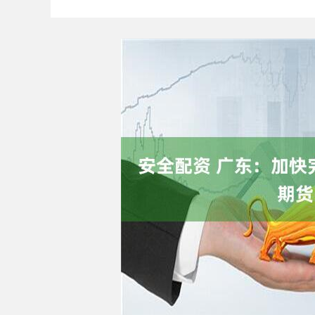
深证成指
14110.12
1.92
0.57%
-34.08
-