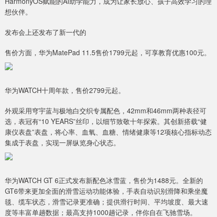
HarmonyOS赋能的AI助学能力，成为让家长放心、孩子高效学习的理
想伙伴。
发布会上还发布了新一代的
售价方面，华为MatePad 11.5售价1799元起，可享教育优惠100元。
华为WATCH十周年款，售价2799元起。
外观采用穹宇蓝与极地白交织专属配色，42mm和46mm两种表径可
选，表冠有“10 YEARS”丝印，以细节致敬十年探索。其创新搭载“健
康仪表盘”表盘，将心率、血氧、血糖、情绪健康等12项核心指标动态
集成于表盘，实现一屏纵览身心状态。
华为WATCH GT 6正式发布新配色冰雪蓝，售价为1488元。全新的
GT6带来更加全面的滑雪运动功能体验，手表自动识别滑降和乘坐魔
毯、缆车状态，滑雪记录更准确；提供滑行时间、平均坡度、最大速
度等丰富单趟数据；最高支持1000趟记录，伴你自在飞驰雪场。