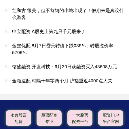
红和古 很美，但不营销的小城出现了！假期来是真没什
么游客
申宝配资 A股史上第九只千元股来了
金鑫优配 8月7日岱美转债下跌039%，转股溢价率
5706%
镕盛融资 开发科技：9月30日获融资买入43608万元
金领速配 时隔十年零两个月 沪指重返4000点大关
永兴股票
股票配资
十大股票
配资门户
配资
专业
配资平台
平台官网