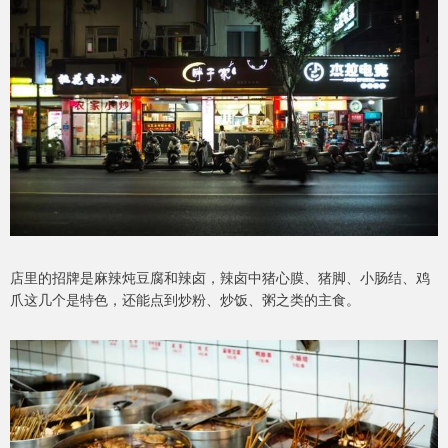
店里的招牌是麻辣炖豆腐和辣卤，辣卤中猪心膜、猪脚、小肠结、鸡
爪这几个是特色，还能点到炒粉、炒饭、粥之类的主食。