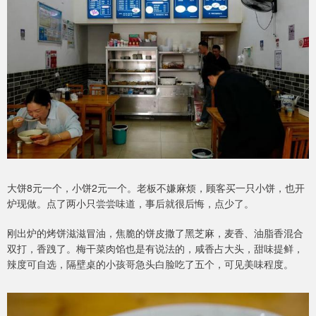
大饼8元一个，小饼2元一个。老板不嫌麻烦，顾客买一只小饼，也开
炉现做。点了两小只尝尝味道，事后就很后悔，点少了。
刚出炉的烤饼滋滋冒油，焦脆的饼皮撒了黑芝麻，麦香、油脂香混合
双打，香跩了。梅干菜肉馅也是有说法的，咸香占大头，甜味提鲜，
辣度可自选，隔壁桌的小孩哥急头白脸吃了五个，可见美味程度。