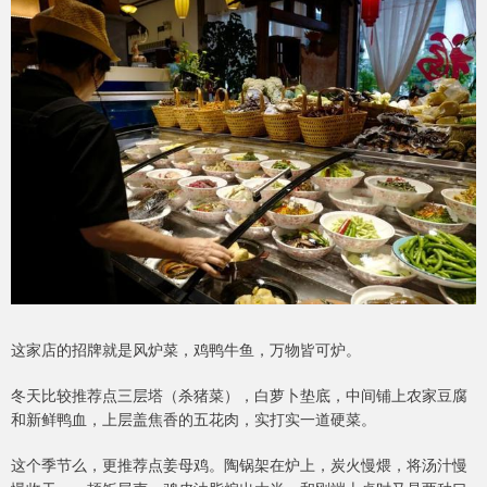
这家店的招牌就是风炉菜，鸡鸭牛鱼，万物皆可炉。
冬天比较推荐点三层塔（杀猪菜），白萝卜垫底，中间铺上农家豆腐
和新鲜鸭血，上层盖焦香的五花肉，实打实一道硬菜。
这个季节么，更推荐点姜母鸡。陶锅架在炉上，炭火慢煨，将汤汁慢