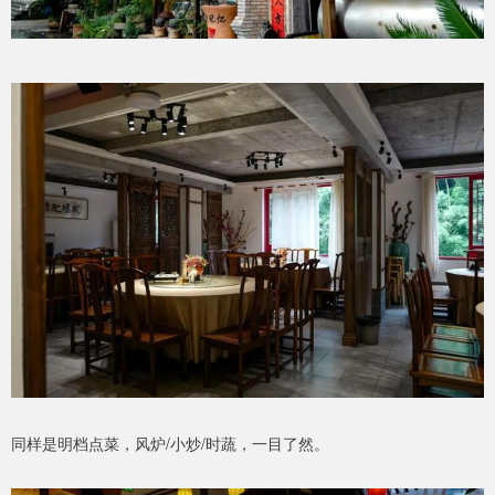
同样是明档点菜，风炉/小炒/时蔬，一目了然。