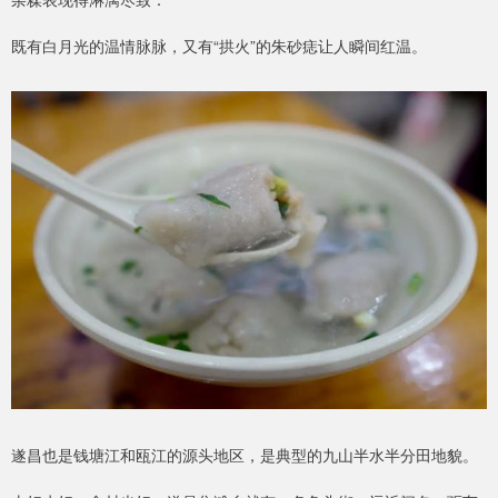
既有白月光的温情脉脉，又有“拱火”的朱砂痣让人瞬间红温。
遂昌也是钱塘江和瓯江的源头地区，是典型的九山半水半分田地貌。