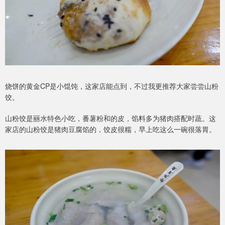
烧饼的黄金CP是小馄饨，这家店能点到，不过我更推荐大家尝尝山粉
饺。
山粉饺是丽水特色小吃，番薯粉和的皮，馅料多为猪肉搭配时蔬。这
家店的山粉饺是猪肉豆腐馅的，饺皮很糯，早上吃这么一碗很落胃。