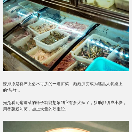
辣排原是宴席上必不可少的一道凉菜，渐渐演变成为遂昌人餐桌上
的“头牌”。
光是看到这道菜的样子就能想象到它有多火辣了，猪肋排切成小块，
用番薯粉勾芡，加上大量的辣椒段。