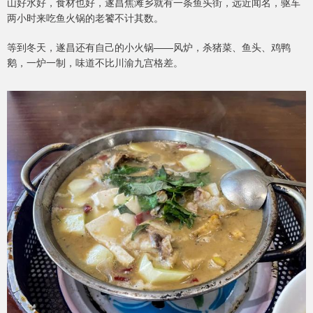
山好水好，食材也好，遂昌焦滩乡就有一条鱼头街，远近闻名，驱车
两小时来吃鱼火锅的老饕不计其数。
等到冬天，遂昌还有自己的小火锅——风炉，杀猪菜、鱼头、鸡鸭
鹅，一炉一制，味道不比川渝九宫格差。