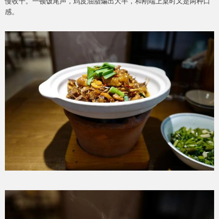
慢收干。一顿饭尾声，鸡皮油脂煸出大半，和刚端上桌时又是两种口
感。