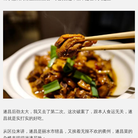
遂昌后劲太大，我又去了第二次。这次破案了，跟本人食运无关，遂
昌就是实打实的好吃。
从区位来讲，遂昌是丽水市辖县，又挨着无辣不欢的衢州，遂昌菜的
杂糅表现得淋漓尽致：