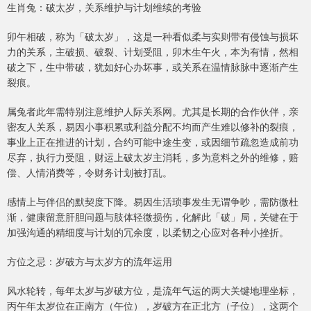
生肖兔：破太岁，关系维护与计划维续的考验
卯午相破，称为「破太岁」，这是一种看似柔与实则带有侵蚀与损坏
力的关系，主破损、破裂、计划受阻，卯木生午火，本为有情，然相
破之下，生中带破，犹如好心办坏事，或关系在温情脉脉中逐渐产生
裂痕。
属兔者此年需特别注意维护人际关系网。尤其是长期的合作伙伴，亲
密友人关系，易因小事积累或利益分配不均而产生难以修补的裂痕，
事业上正在推进的计划，合约可能中途生变，或因细节疏忽造成前功
尽弃，执行力受阻，财运上破太岁主消耗，多为意料之外的维修，赔
偿、人情消费等，令财务计划被打乱。
感情上与伴侣的默契度下降。易因生活琐事发生无谓争吵，需防微杜
渐，健康留意肝胆问题与肢体轻微损伤，化解此「破」局，关键在于
加强沟通的精细度与计划的冗余度，以柔韧之心应对各种小挫折。
方位之忌：岁破方与太岁方的流年运用
风水轮转，每年太岁与岁破方位，是流年气运的两大关键地理坐标，
丙午年太岁位在正南方（午位），岁破方在正北方（子位），这两个