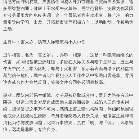
情感方面冲则易散。夫妻情侣间易因外力或理念冲突而关系紧张，需
多用智慧沟通，健康上子水受午火蒸烤，需防范肾脏、泌尿为你及因
奔波劳累引发的免疫失调，这一年属鼠者宜主动求变，将「冲」的力
量引导向学习、出差、开拓新市场等积极方向，以动制动，化被动为
主动。
生肖牛：害太岁，防范人际暗流与小人中伤
丑午相害，名为「害太岁」，亦称「相穿」，这是一种隐晦而绵长的
伤害，如同根基被虫蚁蛀蚀，多应在人际关系与暗中是非上，丑土与
午火中的己土本为比劫，却与丁火相害，预示着表面与谐下的利益纠
葛与信任危机，属牛者此年易犯小人工作生活中常遇口舌是非、背后
谗言或合作方突然反目，签署文件合同务必明察秋毫。
事业上团队内部易生嫌隙。功劳易被窃取或分担，晋升之路多有暗中
阻碍，财运上害太岁易造成因他人牵连而破财，或陷入三角债务纠
纷，担保借贷之事万不可为，感情上害主猜忌与隔阂，伴侣间易因误
会或外人挑唆而生嫌隙，单身者谨防卷入复杂关系，健康需注意脾胃
消化为你与皮肤问题，此年行事准则，贵在「明」与「慎」，凡事留
痕，远离是非圈，专注自身。