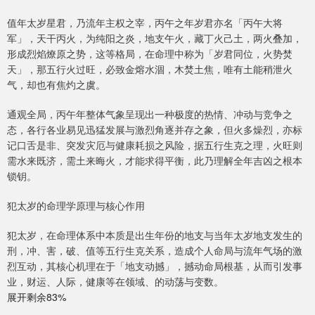
值年太岁星君，乃流年主权之宰，丙午之年岁君亦名「丙午大将
军」，天干丙火，为纯阳之炎，地支午火，藏丁火己土，两火叠加，
形成烈焰燎原之势，这等格局，在命理中称为「岁君同位，火势焚
天」，那五行火过旺，必致金熔水涸，木焚土焦，唯有土能稍泄火
气，却也有焦灼之虞。
通观全局，丙午年整体气象呈现出一种极度的热情、冲动与竞争之
态，各行各业易见迅猛发展与激烈角逐并存之象，但火多燥烈，亦标
记口舌是非、突发灾厄与健康耗损之风险，据五行生克之理，火旺则
需水来既济，需土来晦火，才能求得平衡，此乃理解全年吉凶之根本
锁钥。
犯太岁的命理学原理与核心作用
犯太岁，在命理体系中本质是出生年份的地支与当年太岁地支发生的
刑，冲、害，破、值等五行生克关系，造成个人命局与流年气场的激
烈互动，其核心机理在于「地支动撼」，撼动命局根基，从而引发事
业，财运、人际，健康等在领域、的动荡与变数。
展开剩余83%