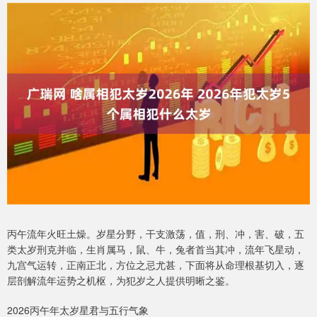
丙午流年火旺土燥。岁星分野，干支激荡，值，刑、冲，害、破，五
类太岁刑克并临，生肖属马，鼠、牛，兔者首当其冲，流年飞星动，
九宫气运转，正南正北，方位之忌尤甚，下面将从命理根基切入，逐
层剖解流年运势之机枢，为犯岁之人提供明晰之鉴。
2026丙午年太岁星君与五行气象