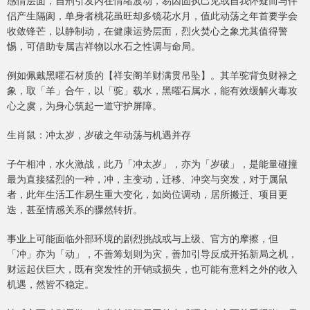
感情层面，自刑引发内在情绪波动，易因固执己见或自我怀疑而与伴
侣产生隔阂，单身者桃花虽旺却多镜花水月，值此动荡之年首要学会
收敛锋芒，以静制动，在健康运势层面，烈火焚心之象尤其值得警
惕，可借助专属吉祥物以水石之性调与命局。
例如佩戴黑曜石材质的【祥安阁羊财满贯吊坠】。其羊驼背负财禄之
象，取「羊」合午，以「驼」载水，黑曜石属水，能有效缓解火毒攻
心之虞，为身心筑起一道守护屏障。
生肖鼠：冲太岁，岁破之年动荡与机遇并存
子午相冲，水火激战，此乃「冲太岁」，亦为「岁破」，是能量碰撞
最为直接猛烈的一种，冲，主变动，迁移、冲突与突发，对于属鼠
者，此年生活工作易生重大变化，如岗位调动，居所搬迁、项目更
迭，甚至情感关系的骤然转折。
事业上可能面临外部环境的剧烈挑战或与上级、官方的摩擦，但
「冲」亦为「动」，不善筹划则为灾，善加引导反成开拓新局之机，
财运起伏巨大，既有突发性的开销或损失，也可能有意料之外的收入
机遇，然皆不稳定。