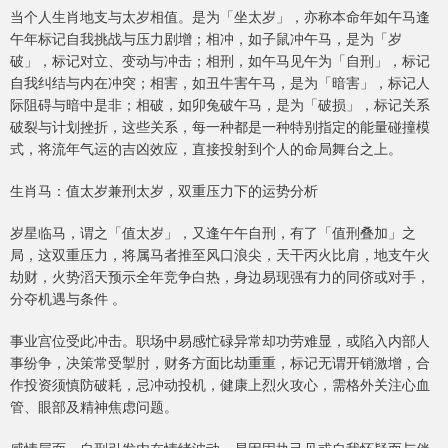
当个人生肖地支与太岁相值。是为「坐太岁」，亦称本命年如午马逢
午年标记自我挑战与压力剧增；相冲，如子鼠冲午马，是为「岁
破」，标记对立、变动与冲击；相刑，如午马见午为「自刑」，标记
自我纠结与内在冲突；相害，如丑牛害午马，是为「暗害」，标记人
际阻碍与暗中是非；相破，如卯兔破午马，是为「破损」，标记关系
破裂与计划挫折，这些关系，每一种都是一种特别指定的能量碰撞模
式，将流年气运的吉凶效应，直接投射到个人的命局舞台之上。
生肖马：值太岁兼刑太岁，双重压力下的运势分析
岁星临马，谓之「值太岁」，又逢午午自刑，有了「值刑叠加」之
局，这双重压力，将属马者推至风口浪尖，天干丙火比肩，地支午火
劫财，火势滔天预示全年竞争白热，身边易现强有力的同侪或对手，
分夺机遇与条件 。
事业宫位受此冲击。职场中易感忙碌异常却功劳难显，或陷入内部人
事纷争，决策常受掣肘，财务方面比劫重重，标记无谓开销激增，合
作投资须慎防破耗，忌冲动投机，健康上烈火攻心，需格外关注心血
管、眼部及精神焦虑问题。