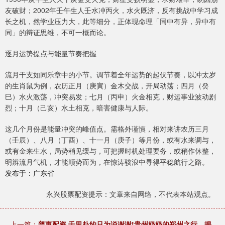
友破财；2002年壬午生人壬水冲丙火，水火既济，反有挑战中学习成
长之机，然学业压力大，此等细分，正体现命理「同中有异，异中有
同」的辩证思维，不可一概而论。
逐月运势提点与能量节奏把握
流月干支如同乐章中的小节。调节着全年运势的起伏节奏，以冲太岁
的生肖鼠为例，农历正月（庚寅）金木交战，开局动荡；四月（癸
巳）水火激荡，冲突易发；七月（丙申）火金相克，财运事业波动剧
烈；十月（己亥）水土相克，暗害健康与人际。
这几个月份是能量冲突的峰值点。需格外谨慎，相对来讲农历三月
（壬辰）、八月（丁酉）、十一月（庚子）等月份，或有水来调与，
或有金来生水，局势稍见缓与，可把握时机处理要务，或稍作休整，
明辨流月气机，才能顺势而为，在惊涛骇浪中寻得平稳航行之路。
发布于：广东省
永兴股票配资提示：文章来自网络，不代表本站观点。
上一篇：
普惠配资 千里赴约只为说谢谢!贵州奶奶的郑州之行，揭