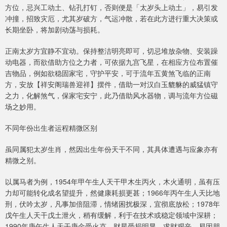
方位，忌兴工动土、钻孔打钉，否则便是「太岁头上动土」，易引发
冲撞，招致灾厄，尤其岁破方，气运冲散，若在此方进行重大决策或
长期坐卧，将加剧动荡与损耗。
正南太岁方宜静不宜动。保持整洁明亮即可，切忌堆放杂物、安装躁
动电器，而欲借助方位之力者，可依据九宫飞星，在相应方位布置催
吉物品，例如欲稳固家宅，守护平安，可于流年五黄煞飞临的正南
方，安放【祥安阁瑞兽迎祥】摆件，借助一对汉白玉貔貅的威猛镇守
之力，化解煞气，保家宅安宁，此乃借助风水器物，调与流年方位磁
场之妙用。
不同年份出生者运程精微区别
虽同属犯太岁生肖，然因出生年份天干不同，其具体遭遇与应象亦有
精微之别。
以属马者为例，1954年甲午生人天干甲木生丙火，木火通明，虽有压
力却可能转化成名望提升，然健康耗损更甚；1966年丙午生人天比地
刑，伏吟太岁，凡事加倍阻滞，情绪困扰极深，宜彻底放松；1978年
戊午生人天干戊土泄火，稍有缓解，利于在技术或稳定领域中深耕；
1990年庚午生人天干庚金受火克，财星受损明显，求财艰辛，易因朋