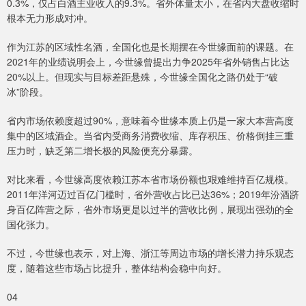
0.3%，仅占白酒主业收入的9.3%。省外体量太小，在省内大盘收缩时
根本无力形成对冲。
作为江苏的区域性名酒，全国化也是长期摆在今世缘面前的课题。在
2021年的业绩说明会上，今世缘曾提出力争2025年省外销售占比达
20%以上。但现实与目标差距悬殊，今世缘全国化之路仍处于“破
冰”阶段。
省内市场依赖度超过90%，意味着今世缘本质上仍是一家大本营高度
集中的区域酒企。当省内受商务消费收缩、库存积压、价格倒挂三重
压力时，缺乏第二增长极的风险便充分暴露。
对比来看，今世缘高度依赖江苏本省市场份额也艰难维持百亿规模。
2011年洋河迈过百亿门槛时，省外营收占比已达36%；2019年汾酒跻
身百亿阵营之际，省外市场更是以过半的营收比例，展现出强劲的全
国化张力。
不过，今世缘也表示，对上海、浙江等周边市场的增长潜力持乐观态
度，随着这些市场占比提升，整体结构会稳中向好。
04