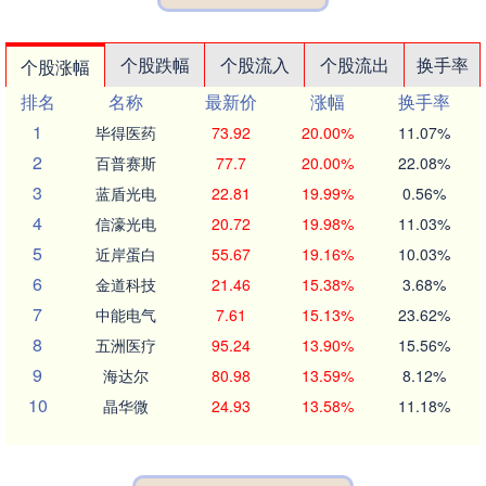
个股跌幅
个股流入
个股流出
换手率
个股涨幅
排名
名称
最新价
涨幅
换手率
1
毕得医药
73.92
20.00%
11.07%
2
百普赛斯
77.7
20.00%
22.08%
3
蓝盾光电
22.81
19.99%
0.56%
4
信濠光电
20.72
19.98%
11.03%
5
近岸蛋白
55.67
19.16%
10.03%
6
金道科技
21.46
15.38%
3.68%
7
中能电气
7.61
15.13%
23.62%
8
五洲医疗
95.24
13.90%
15.56%
9
海达尔
80.98
13.59%
8.12%
10
晶华微
24.93
13.58%
11.18%