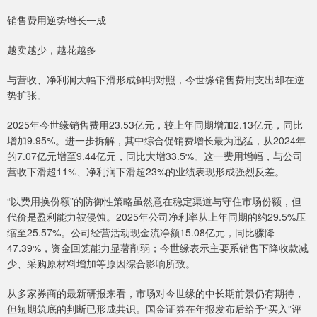
销售费用逆势增长一成
越卖越少，越花越多
与营收、净利润大幅下滑形成鲜明对照，今世缘销售费用支出却在逆
势扩张。
2025年今世缘销售费用23.53亿元，较上年同期增加2.13亿元，同比
增加9.95%。进一步拆解，其中综合促销费增长最为迅猛，从2024年
的7.07亿元增至9.44亿元，同比大增33.5%。这一费用增幅，与公司
营收下滑超11%、净利润下滑超23%的业绩表现形成强烈反差。
“以费用换份额”的防御性策略虽然意在稳定渠道与守住市场份额，但
代价是盈利能力被侵蚀。2025年公司净利率从上年同期的约29.5%压
缩至25.57%。公司经营活动现金流净额15.08亿元，同比骤降
47.39%，资金回笼能力显著削弱；今世缘表示主要系销售下降收款减
少、采购原材料增加等原因综合影响所致。
从多家券商的最新研报来看，市场对今世缘的中长期前景仍有期待，
但短期筑底的判断已形成共识。国金证券在年报发布后给予“买入”评