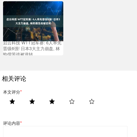
启云科技 WTT冠军赛: 6人率先
晋级8强! 日本3大主力崩盘, 林
昀儒苦战被逆转
相关评论
本文评分
*
评论内容
*