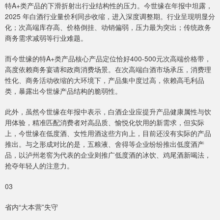
特A+类产品的下滑折射出行业结构性的压力。今世缘在年报中坦露，
2025 年白酒行业量价利同步收缩，进入深度调整期。行业呈现明显分
化；次高端库存高、价格倒挂、动销偏弱，压力最为突出；传统政务
商务需求减弱等行业难题。
而今世缘的特A+类产品核心产品定位恰好400-500元次高端价格带，
高度依赖商务宴请和政商消费场景。在次高端白酒市场承压，消费理
性化、商务活动收缩的大环境下，产品集中度过高，依赖高毛利品
类，暴露出今世缘产品结构的脆弱性。
此外，虽然今世缘在年报中表示，白酒企业应提升产品健康属性与饮
用体验，精准匹配消费者对高品质、愉悦化饮用的新需求，但实际
上，今世缘在低度酒、女性用酒这些方向上，目前还没有实际的产品
推出。与之形成对比的是，五粮液、舍得等企业纷纷推出低度酒产
品，以泸州老窖为代表的企业则推广低度酒的冰饮、鸡尾酒新喝法，
抢夺年轻人的注意力。
03
省内“大本营”失守