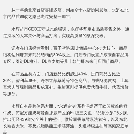
从一年前北京首店喜隆多店，到如今十八店协同发展，永辉在北
京的品质调改之路已走过完整一周年。
永辉超市CEO王守诚此前强调，永辉将坚定走品质零售之路，通
过持续的人本关怀与商品打磨，实现高质量的纵深突破。
记者在门店探营看到，百子湾路店以“商品中心化”为核心，商品
结构达到胖东来商品结构的80%以上。门店专门设置胖东来自有品牌
专区，引进DL橙汁、DL燕麦脆等几十款与胖东来门店同价商品。
在商品品类方面，门店新品比例超过40%，进口商品占比近
20%。智利车厘子、丹东红颜草莓等特色商品，与香酥脆皮鸭、土耳
其烤肉等现制商品形成互补。生鲜区则提供免费代煎牛排、代蒸海鲜
等服务。
永辉自有品牌体系方面，“永辉定制”系列涵盖严于欧盟标准的鲜
牛奶、简配方酸奶与源自挪威产区的E+级三文鱼；“品质永辉”系列则
推出历经439道安全关卡的橙汁、微胶囊香氛酵素洗衣液，以及东北
长粒香大米、零反式脂肪酸玉米胚芽油、头道特级生抽等高频家庭单
品。