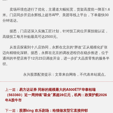
卖场环境也进行了优化，主通道大幅拓宽，货架高度统一降至1.6
米。门店同步开启永辉线上超市APP、美团等线上平台，下单最快30
分钟送达。
据悉，门店还深入实施工匠计划，针对技工岗位开展技能认证，
高级技工每月补贴最高可达2500元。
从首店探索到十八店协同，永辉在北京的“胖改”正从规模化扩张
迈向精细化深耕。据悉，永辉在北京的调改进程仍在稳步推进，位于
通州的半壁店将于12月23日调改开业，进一步扩大品质零售的服务半
径。
永兴股票配资提示：文章来自网络，不代表本站观点。
上一篇：
易方达证券 同标的规模最大的A500ETF华泰柏瑞
（563360）近一周持续“吸金”累超28亿元，机构：政策护航2026
年A股牛市
下一篇：
股票king 欢乐剧场：给猫做发型它直接抑郁