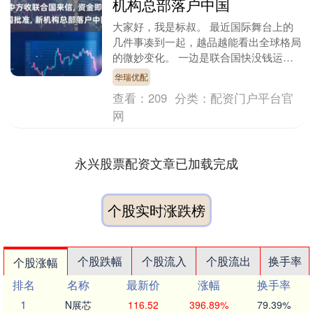
机构总部落户中国
大家好，我是标叔。 最近国际舞台上的
几件事凑到一起，越品越能看出全球格局
的微妙变化。 一边是联合国快没钱运
转，秘书长紧急给各国发信预警；另一边
华瑞优配
是140多国达成共....
查看：
209
分类：
配资门户平台官
网
永兴股票配资文章已加载完成
个股实时涨跌榜
个股跌幅
个股流入
个股流出
换手率
个股涨幅
排名
名称
最新价
涨幅
换手率
1
N展芯
116.52
396.89%
79.39%