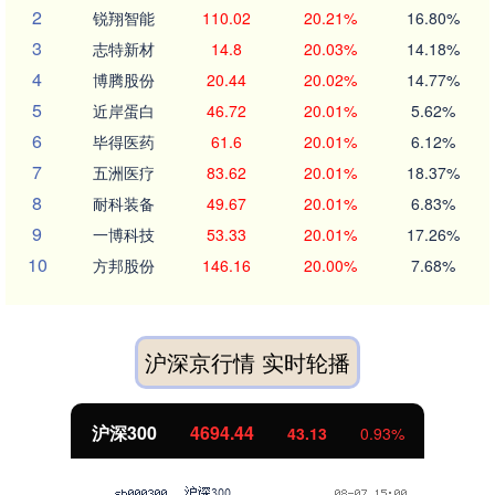
2
锐翔智能
110.02
20.21%
16.80%
3
志特新材
14.8
20.03%
14.18%
4
博腾股份
20.44
20.02%
14.77%
5
近岸蛋白
46.72
20.01%
5.62%
6
毕得医药
61.6
20.01%
6.12%
7
五洲医疗
83.62
20.01%
18.37%
8
耐科装备
49.67
20.01%
6.83%
9
一博科技
53.33
20.01%
17.26%
10
方邦股份
146.16
20.00%
7.68%
沪深京行情 实时轮播
.44
北证50
1134.
43.13
0.93%