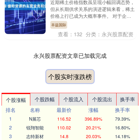
近期稀土价格指数虽呈现小幅回调态势，
但从长期供求关系的演进逻辑来看，稀土
价格上行已成为大概率事件。 对于企业
投资价值的研判，核心锚定两大驱动因
丰益国际
子：一是产品价格的....
查看：
132
分类：
永兴股票配资
永兴股票配资文章已加载完成
个股实时涨跌榜
个股跌幅
个股流入
个股流出
换手率
个股涨幅
排名
名称
最新价
涨幅
换手率
1
N展芯
116.52
396.89%
79.39%
2
锐翔智能
110.02
20.21%
16.80%
3
志特新材
14.8
20.03%
14.18%