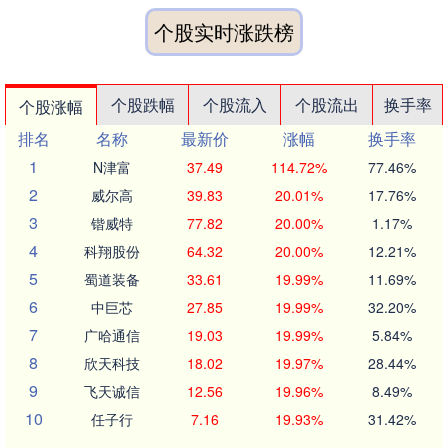
个股实时涨跌榜
个股跌幅
个股流入
个股流出
换手率
个股涨幅
排名
名称
最新价
涨幅
换手率
1
N津富
37.49
114.72%
77.46%
2
威尔高
39.83
20.01%
17.76%
3
锴威特
77.82
20.00%
1.17%
4
科翔股份
64.32
20.00%
12.21%
5
蜀道装备
33.61
19.99%
11.69%
6
中巨芯
27.85
19.99%
32.20%
7
广哈通信
19.03
19.99%
5.84%
8
欣天科技
18.02
19.97%
28.44%
9
飞天诚信
12.56
19.96%
8.49%
10
任子行
7.16
19.93%
31.42%