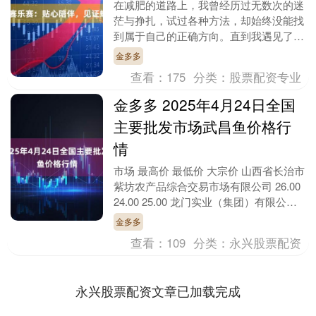
在减肥的道路上，我曾经历过无数次的迷
茫与挣扎，试过各种方法，却始终没能找
到属于自己的正确方向。直到我遇见了赛
乐赛，这个充满温度与专业的减肥品牌，
金多多
用贴心的陪伴和科....
查看：
175
分类：
股票配资专业
金多多 2025年4月24日全国
主要批发市场武昌鱼价格行
情
市场 最高价 最低价 大宗价 山西省长治市
紫坊农产品综合交易市场有限公司 26.00
24.00 25.00 龙门实业（集团）有限公司
西三街农副水产品市场 35....
金多多
查看：
109
分类：
永兴股票配资
永兴股票配资文章已加载完成